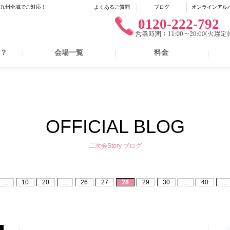
に九州全域でご対応！
よくあるご質問
ブログ
オンラインアル
0120-222-792
は？
会場一覧
料金
OFFICIAL BLOG
二次会Story ブログ
...
10
20
...
26
27
28
29
30
...
40
...