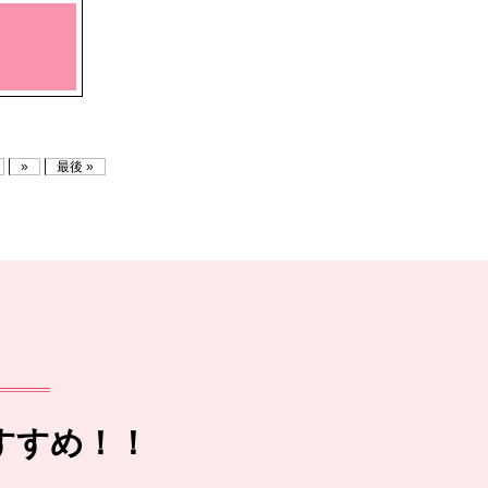
»
最後 »
すすめ！！