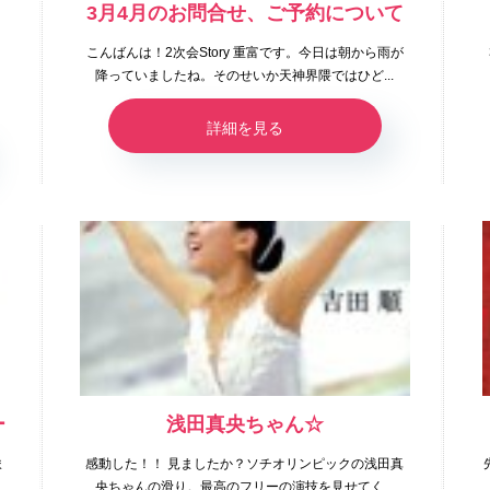
！
3月4月のお問合せ、ご予約について
式
こんばんは！2次会Story 重富です。今日は朝から雨が
降っていましたね。そのせいか天神界隈ではひど...
詳細を見る
ー
浅田真央ちゃん☆
ま
感動した！！ 見ましたか？ソチオリンピックの浅田真
.
央ちゃんの滑り。最高のフリーの演技を見せてく...