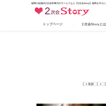
福岡の結婚式2次会幹事代行サービスなら【2次会Story】福岡を中心
トップページ
２次会Storyと
« 先頭
«