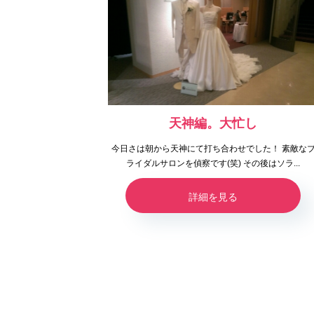
天神編。大忙し
今日さは朝から天神にて打ち合わせでした！ 素敵な
ライダルサロンを偵察です(笑) その後はソラ...
詳細を見る