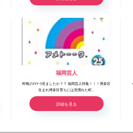
福岡芸人
見
昨晩のｱﾒﾄｰｸ見ましたか？？ 福岡芸人特集！！！博多区
生まれ博多区育ちには見慣れた町...
詳細を見る