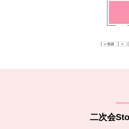
« 先頭
«
二次会S