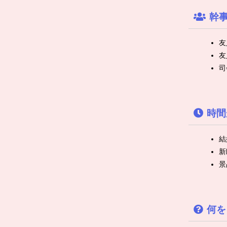
幹
友
友
司
時間
結
新
景
何を